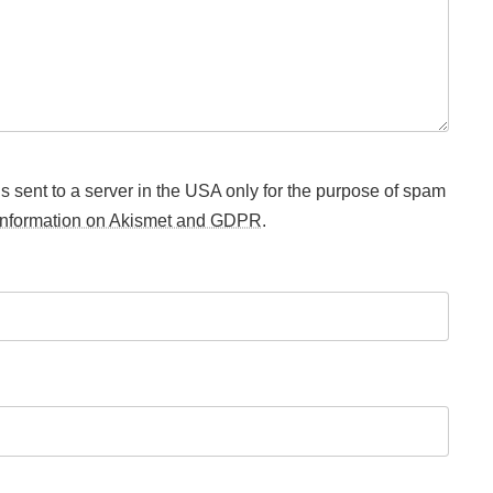
s sent to a server in the USA only for the purpose of spam
information on Akismet and GDPR
.