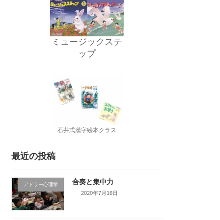
ミュージックステ
ップ
石井式漢字絵本クラス
最近の投稿
合奏と集中力
アドラー心理学
2020年7月16日