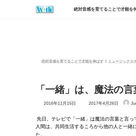
コ
ナ
ン
ビ
絶対音感を育てることで才能を
テ
ゲ
ン
ー
ツ
シ
へ
ョ
ス
ン
キ
に
ッ
移
プ
動
絶対音感を育てることで才能を伸ばす
ミュージックス
「一緒」は、魔法の言
最
2016年11月15日
2017年4月26日
Jun
終
更
新
先日、テレビで「一緒」は魔法の言葉と言っ
日
人間は、共同生活するころから他の人と一緒
時
:
た。