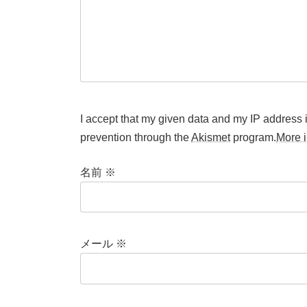
I accept that my given data and my IP address i
prevention through the
Akismet
program.
More 
名前
※
メール
※