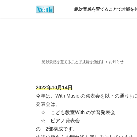
コ
ナ
ン
ビ
絶対音感を育てることで才能を
テ
ゲ
ン
ー
ツ
シ
へ
ョ
ス
ン
キ
に
ッ
移
プ
動
絶対音感を育てることで才能を伸ばす
お知らせ
2022年10月14日
今年は、With Music の発表会を以下の通り
発表会は、
☆ こども教室With の学習発表会
☆ ピアノ発表会
の 2部構成です。