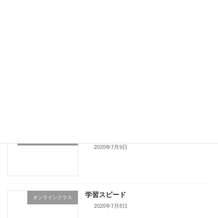
頑張らない選択
アドラー心理学
2020年7月11日
頑張った成果とは
子育て
2020年7月10日
直進が最良とは限らない
ミュージックステップ
2020年7月9日
学習スピード
オンラインクラス
2020年7月8日