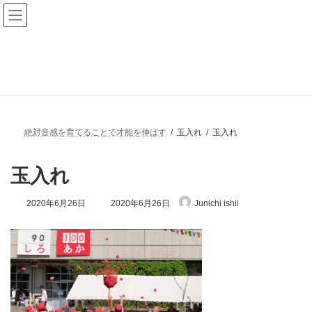
コ
ナ
ン
ビ
テ
ゲ
ン
ー
ツ
シ
へ
ョ
メディア
ス
ン
キ
に
ッ
移
プ
動
絶対音感を育てることで才能を伸ばす
玉入れ
玉入れ
玉入れ
最
2020年6月26日
2020年6月26日
Junichi ishii
終
更
新
日
時
: