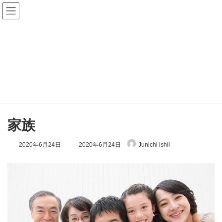
コ
ナ
ン
ビ
テ
ゲ
ン
ー
ツ
シ
へ
ョ
メディア
ス
ン
キ
に
ッ
移
プ
動
絶対音感を育てることで才能を伸ばす
家族
家族
家族
最
2020年6月24日
2020年6月24日
Junichi ishii
終
更
新
日
時
: