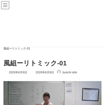
コ
ナ
ン
ビ
テ
ゲ
ン
ー
ツ
シ
へ
ョ
メディア
ス
ン
キ
に
ッ
移
プ
動
絶対音感を育てることで才能を伸ばす
風組ーリトミック-01
風組ーリトミック-01
風組ーリトミック-01
最
2020年6月9日
2020年6月9日
Junichi ishii
終
更
新
日
時
: